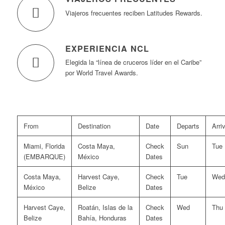
Viajeros frecuentes reciben Latitudes Rewards.
EXPERIENCIA NCL
Elegida la “línea de cruceros líder en el Caribe”
por World Travel Awards.
From
Destination
Date
Departs
Arri
Miami, Florida
Costa Maya,
Check
Sun
Tue
(EMBARQUE)
México
Dates
Costa Maya,
Harvest Caye,
Check
Tue
Wed
México
Belize
Dates
Harvest Caye,
Roatán, Islas de la
Check
Wed
Thu
Belize
Bahía, Honduras
Dates