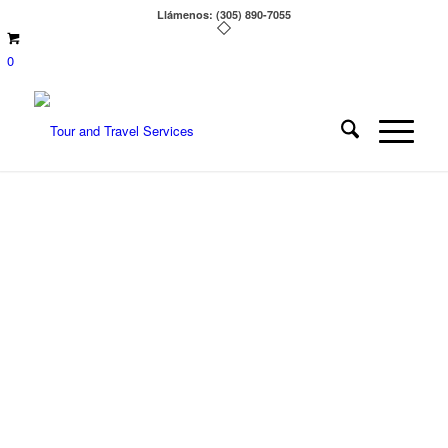
Llámenos: (305) 890-7055
0
PRAGA, VIENA,
BUDAPEST Y
CRACOVIA